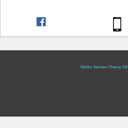
Météo Servian-Thierry GE