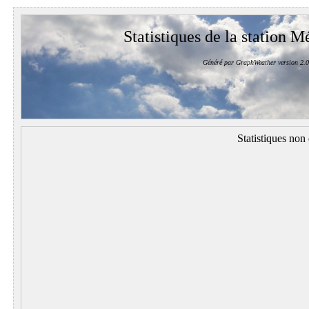
Statistiques de la station M
Généré par GraphWeather version 2.0