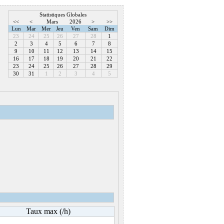
Statistiques Globales
<<
<
Mars
2026
>
>>
Lun
Mar
Mer
Jeu
Ven
Sam
Dim
23
24
25
26
27
28
1
2
3
4
5
6
7
8
9
10
11
12
13
14
15
16
17
18
19
20
21
22
23
24
25
26
27
28
29
30
31
1
2
3
4
5