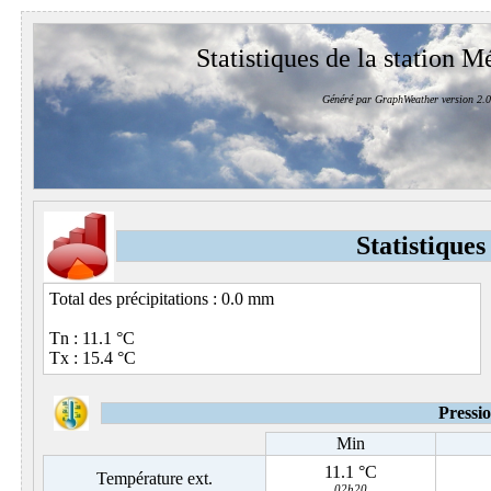
Statistiques de la station M
Généré par GraphWeather version 2.0