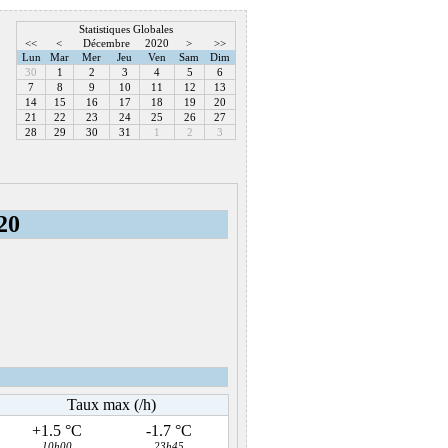
Statistiques Globales
<<
<
Décembre
2020
>
>>
Lun
Mar
Mer
Jeu
Ven
Sam
Dim
30
1
2
3
4
5
6
7
8
9
10
11
12
13
14
15
16
17
18
19
20
21
22
23
24
25
26
27
28
29
30
31
1
2
3