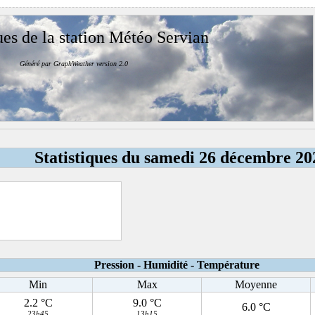
ues de la station Météo Servian
Généré par GraphWeather version 2.0