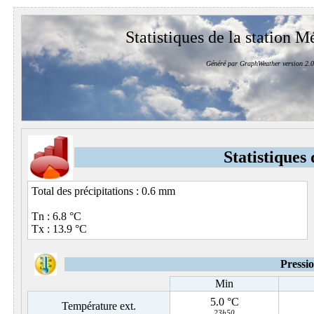
Statistiques de la station M
Généré par GraphWeather version 2.0